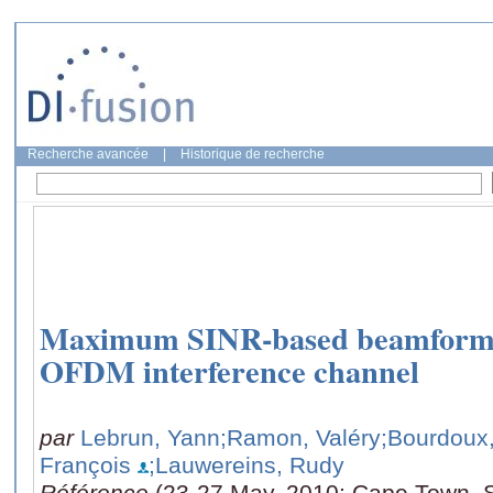
Recherche avancée
|
Historique de recherche
Maximum SINR-based beamformi
OFDM interference channel
par
Lebrun, Yann
;Ramon, Valéry
;Bourdoux
François
;Lauwereins, Rudy
Référence
(23-27 May, 2010: Cape Town, So