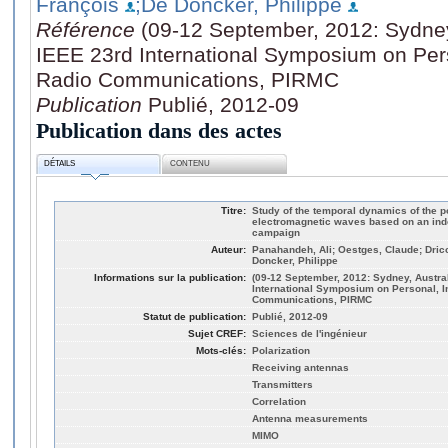
François
;De Doncker, Philippe
Référence
(09-12 September, 2012: Sydney,
IEEE 23rd International Symposium on Per
Radio Communications, PIRMC
Publication
Publié, 2012-09
Publication dans des actes
DÉTAILS
CONTENU
Titre:
Study of the temporal dynamics of the po
electromagnetic waves based on an ind
campaign
Auteur:
Panahandeh, Ali; Oestges, Claude; Drico
Doncker, Philippe
Informations sur la publication:
(09-12 September, 2012: Sydney, Austral
International Symposium on Personal, I
Communications, PIRMC
Statut de publication:
Publié, 2012-09
Sujet CREF:
Sciences de l'ingénieur
Mots-clés:
Polarization
Receiving antennas
Transmitters
Correlation
Antenna measurements
MIMO