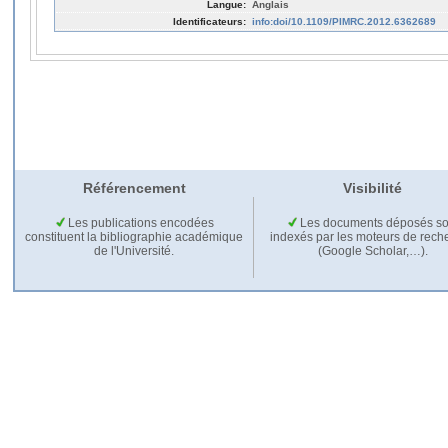
Langue:
Anglais
Identificateurs:
info:doi/10.1109/PIMRC.2012.6362689
Référencement
Visibilité
Les publications encodées
Les documents déposés so
constituent la bibliographie académique
indexés par les moteurs de rech
de l'Université.
(Google Scholar,…).