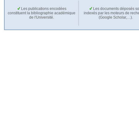
Les publications encodées
Les documents déposés so
constituent la bibliographie académique
indexés par les moteurs de rech
de l'Université.
(Google Scholar,…).