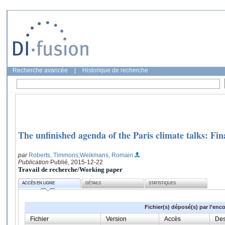
Recherche avancée
|
Historique de recherche
The unfinished agenda of the Paris climate talks: Fin
par
Roberts, Timmons
;Weikmans, Romain
Publication
Publié, 2015-12-22
Travail de recherche/Working paper
ACCÈS EN LIGNE
DÉTAILS
STATISTIQUES
Fichier(s) déposé(s) par l'enc
Fichier
Version
Accès
Des