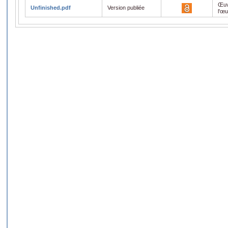
Œuv
Unfinished.pdf
Version publiée
l'œ