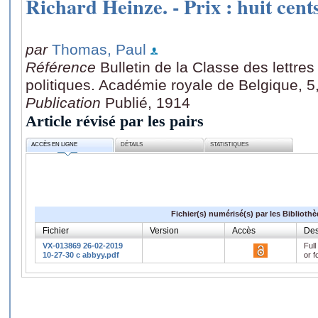
Richard Heinze. - Prix : huit cents
par
Thomas, Paul
Référence
Bulletin de la Classe des lettre
politiques. Académie royale de Belgique, 5
Publication
Publié, 1914
Article révisé par les pairs
ACCÈS EN LIGNE
DÉTAILS
STATISTIQUES
Fichier(s) numérisé(s) par les Biblioth
Fichier
Version
Accès
Des
VX-013869 26-02-2019
Full
10-27-30 c abbyy.pdf
or f