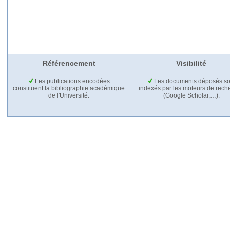
Référencement
Visibilité
Les publications encodées
Les documents déposés so
constituent la bibliographie académique
indexés par les moteurs de rech
de l'Université.
(Google Scholar,…).