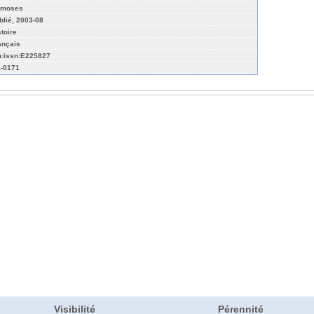
moses
blié, 2003-08
stoire
ançais
n:issn:E225827
-0171
Visibilité
Pérennité