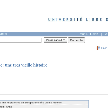
herche
Mon DI-fusion
|
À 
Passe-partout
Citer
: une très vieille histoire
s flux migratoires en Europe: une très vieille histoire
relli, Anne