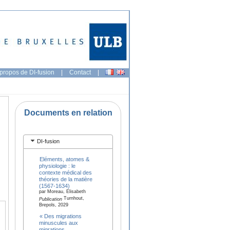
propos de DI-fusion
|
Contact
|
Documents en relation
DI-fusion
Eléments, atomes &
physiologie : le
contexte médical des
théories de la matière
(1567-1634)
par Moreau, Elisabeth
Turnhout,
Publication
Brepols, 2029
« Des migrations
minuscules aux
migrations