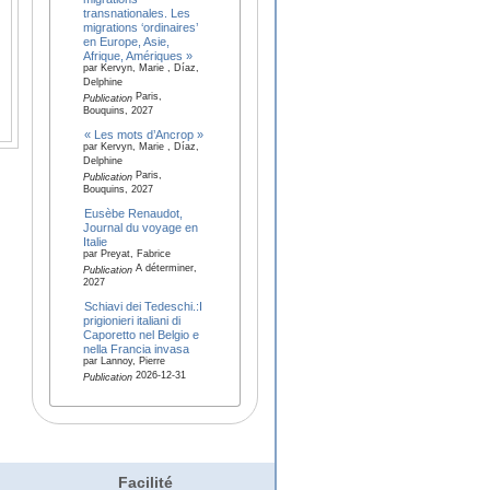
transnationales. Les
migrations ‘ordinaires’
en Europe, Asie,
Afrique, Amériques »
par Kervyn, Marie , Díaz,
Delphine
Paris,
Publication
Bouquins, 2027
« Les mots d’Ancrop »
par Kervyn, Marie , Díaz,
Delphine
Paris,
Publication
Bouquins, 2027
Eusèbe Renaudot,
Journal du voyage en
Italie
par Preyat, Fabrice
A déterminer,
Publication
2027
Schiavi dei Tedeschi.:I
prigionieri italiani di
Caporetto nel Belgio e
nella Francia invasa
par Lannoy, Pierre
2026-12-31
Publication
Facilité