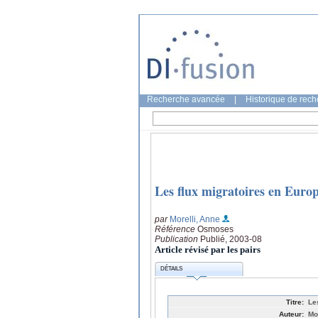
Recherche avancée
|
Historique de rec
Les flux migratoires en Europe
par
Morelli, Anne
Référence
Osmoses
Publication
Publié, 2003-08
Article révisé par les pairs
DÉTAILS
Titre:
Le
Auteur:
Mo