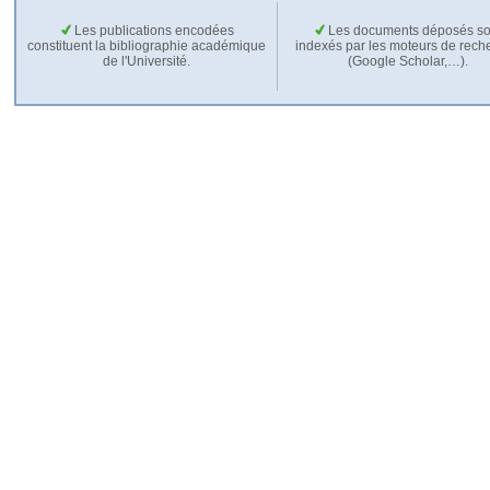
Les publications encodées
Les documents déposés so
constituent la bibliographie académique
indexés par les moteurs de rech
de l'Université.
(Google Scholar,…).