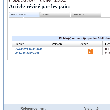
Article révisé par les pairs
ACCÈS EN LIGNE
DÉTAILS
STATISTIQUES
Fichier(s) numérisé(s) par les Biblioth
Fichier
Version
Accès
Des
VX-013677 10-12-2018
Full
09-31-56 abbyy.pdf
or f
Référencement
Visibilité