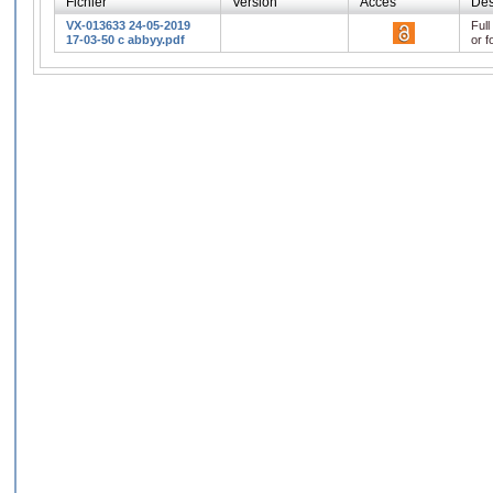
Fichier
Version
Accès
Des
VX-013633 24-05-2019
Full
17-03-50 c abbyy.pdf
or f