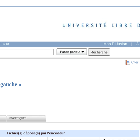
herche
Mon DI-fusion
|
À 
Passe-partout
Citer
 gauche »
STATISTIQUES
Fichier(s) déposé(s) par l'encodeur