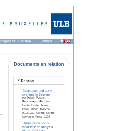
propos de DI-fusion
|
Contact
|
Documents en relation
DI-fusion
Cleavages and party
systems in Belgium
par Delwit, Pascal ,
Reuchamps, Min , Van
Haute, Emilie , Meier,
Petra , Brans, Marleen
Oxford, Oxford
Publication
University Press, 2026
Online presence of
local lists: an analysis
of the 2024 local