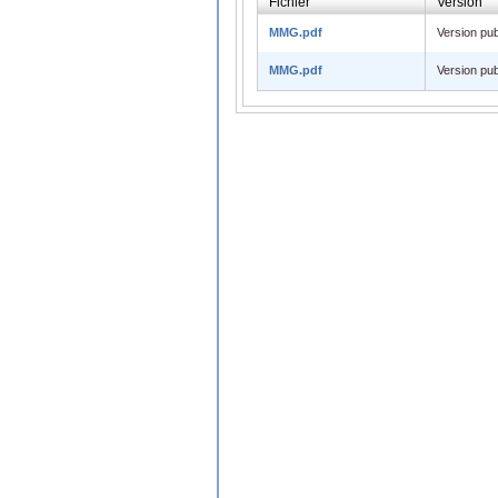
Fichier
Version
MMG.pdf
Version pub
MMG.pdf
Version pub