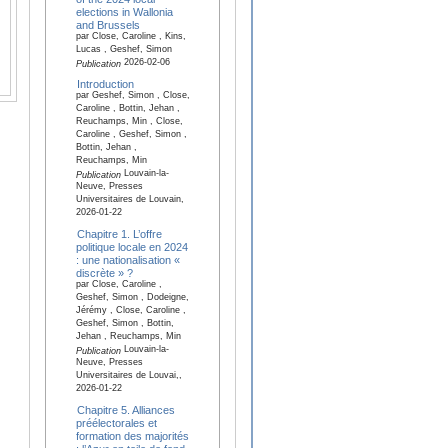
elections in Wallonia
and Brussels
par Close, Caroline , Kins,
Lucas , Geshef, Simon
2026-02-06
Publication
Introduction
par Geshef, Simon , Close,
Caroline , Bottin, Jehan ,
Reuchamps, Min , Close,
Caroline , Geshef, Simon ,
Bottin, Jehan ,
Reuchamps, Min
Louvain-la-
Publication
Neuve, Presses
Universitaires de Louvain,
2026-01-22
Chapitre 1. L’offre
politique locale en 2024
: une nationalisation «
discrète » ?
par Close, Caroline ,
Geshef, Simon , Dodeigne,
Jérémy , Close, Caroline ,
Geshef, Simon , Bottin,
Jehan , Reuchamps, Min
Louvain-la-
Publication
Neuve, Presses
Universitaires de Louvai,,
2026-01-22
Chapitre 5. Alliances
préélectorales et
formation des majorités