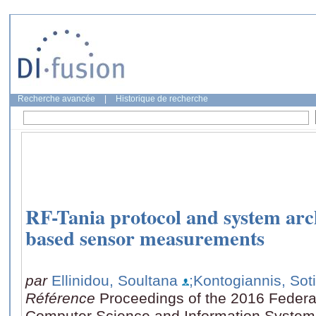
Recherche avancée
|
Historique de recherche
RF-Tania protocol and system arch
based sensor measurements
par
Ellinidou, Soultana
;Kontogiannis, Soti
Référence
Proceedings of the 2016 Feder
Computer Science and Information System