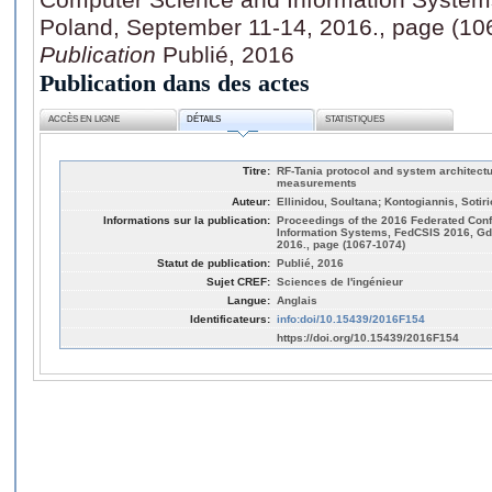
Poland, September 11-14, 2016., page (10
Publication
Publié, 2016
Publication dans des actes
ACCÈS EN LIGNE
DÉTAILS
STATISTIQUES
Titre:
RF-Tania protocol and system architectu
measurements
Auteur:
Ellinidou, Soultana; Kontogiannis, Soti
Informations sur la publication:
Proceedings of the 2016 Federated Con
Information Systems, FedCSIS 2016, Gd
2016., page (1067-1074)
Statut de publication:
Publié, 2016
Sujet CREF:
Sciences de l'ingénieur
Langue:
Anglais
Identificateurs:
info:doi/10.15439/2016F154
https://doi.org/10.15439/2016F154