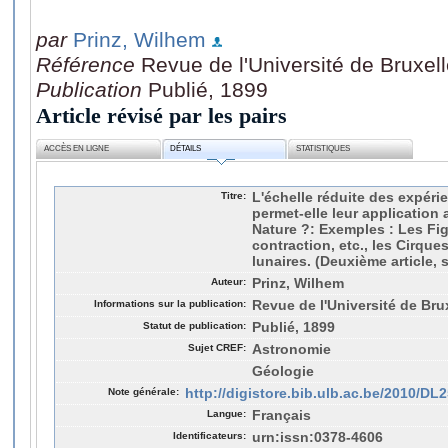
par
Prinz, Wilhem
Référence
Revue de l'Université de Bruxell
Publication
Publié, 1899
Article révisé par les pairs
ACCÈS EN LIGNE
DÉTAILS
STATISTIQUES
Titre:
L'échelle réduite des expér
permet-elle leur applicatio
Nature ?: Exemples : Les Fi
contraction, etc., les Cirque
lunaires. (Deuxième article, s
Auteur:
Prinz, Wilhem
Informations sur la publication:
Revue de l'Université de Brux
Statut de publication:
Publié, 1899
Sujet CREF:
Astronomie
Géologie
Note générale:
http://digistore.bib.ulb.ac.be/2010/
Langue:
Français
Identificateurs:
urn:issn:0378-4606