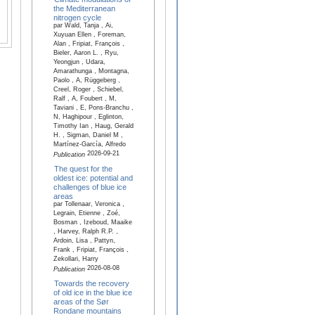
the Mediterranean
nitrogen cycle
par Wald, Tanja , Ai,
Xuyuan Ellen , Foreman,
Alan , Fripiat, François ,
Bieler, Aaron L. , Ryu,
Yeongjun , Udara,
Amarathunga , Montagna,
Paolo , A, Rüggeberg ,
Creel, Roger , Schiebel,
Ralf , A, Foubert , M,
Taviani , E, Pons-Branchu ,
N, Haghipour , Eglinton,
Timothy Ian , Haug, Gerald
H. , Sigman, Daniel M ,
Martínez-García, Alfredo
2026-09-21
Publication
The quest for the
oldest ice: potential and
challenges of blue ice
areas
par Tollenaar, Veronica ,
Legrain, Etienne , Zoé,
Bosman , Izeboud, Maaike
, Harvey, Ralph R.P. ,
Ardoin, Lisa , Pattyn,
Frank , Fripiat, François ,
Zekollari, Harry
2026-08-08
Publication
Towards the recovery
of old ice in the blue ice
areas of the Sør
Rondane mountains