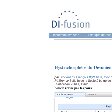
Recherche avancée
|
Historique de rec
Hystrichosphère du Dévonien b
par
Stockmans, François
;Willière, Yvon
Référence
Bulletin de la Société belge de
Publication
Publié, 1962
Article révisé par les pairs
ACCÈS EN LIGNE
DÉTAILS
Fich