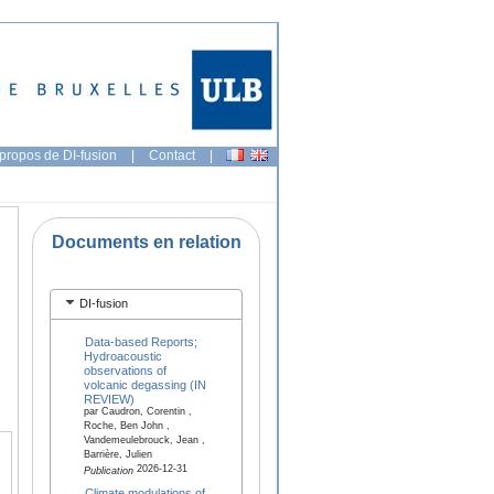
propos de DI-fusion
|
Contact
|
Documents en relation
DI-fusion
Data-based Reports;
Hydroacoustic
observations of
volcanic degassing (IN
REVIEW)
par Caudron, Corentin ,
Roche, Ben John ,
Vandemeulebrouck, Jean ,
Barrière, Julien
2026-12-31
Publication
Climate modulations of