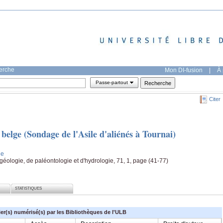
herche
Mon DI-fusion
|
À 
Passe-partout
Citer
elge (Sondage de l'Asile d'aliénés à Tournai)
ne
 géologie, de paléontologie et d'hydrologie, 71, 1, page (41-77)
STATISTIQUES
ier(s) numérisé(s) par les Bibliothèques de l'ULB