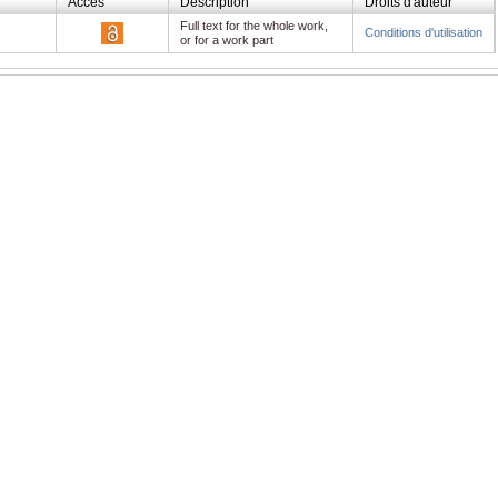
Accès
Description
Droits d'auteur
Full text for the whole work,
Conditions d'utilisation
or for a work part