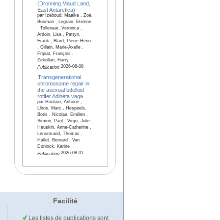
(Dronning Maud Land,
East Antarctica)
par Izeboud, Maaike , Zoé,
Bosman , Legrain, Etienne
, Tollenaar, Veronica ,
Ardoin, Lisa , Pattyn,
Frank , Blard, Pierre-Henri
, Gillain, Marie-Axelle ,
Fripiat, François ,
Zekollari, Harry
2026-08-08
Publication
Transgenerational
chromosome repair in
the asexual bdelloid
rotifer Adineta vaga
par Houtain, Antoine ,
Lliros, Marc , Hespeels,
Boris , Nicolas, Emilien ,
Simion, Paul , Virgo, Julie ,
Heuskin, Anne-Catherine ,
Lenormand, Thomas ,
Hallet, Bernard , Van
Doninck, Karine
2026-08-01
Publication
Facilité
Les listes de publications sont