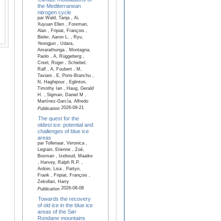
the Mediterranean
nitrogen cycle
par Wald, Tanja , Ai,
Xuyuan Ellen , Foreman,
Alan , Fripiat, François ,
Bieler, Aaron L. , Ryu,
Yeongjun , Udara,
Amarathunga , Montagna,
Paolo , A, Rüggeberg ,
Creel, Roger , Schiebel,
Ralf , A, Foubert , M,
Taviani , E, Pons-Branchu ,
N, Haghipour , Eglinton,
Timothy Ian , Haug, Gerald
H. , Sigman, Daniel M ,
Martínez-García, Alfredo
2026-09-21
Publication
The quest for the
oldest ice: potential and
challenges of blue ice
areas
par Tollenaar, Veronica ,
Legrain, Etienne , Zoé,
Bosman , Izeboud, Maaike
, Harvey, Ralph R.P. ,
Ardoin, Lisa , Pattyn,
Frank , Fripiat, François ,
Zekollari, Harry
2026-08-08
Publication
Towards the recovery
of old ice in the blue ice
areas of the Sør
Rondane mountains