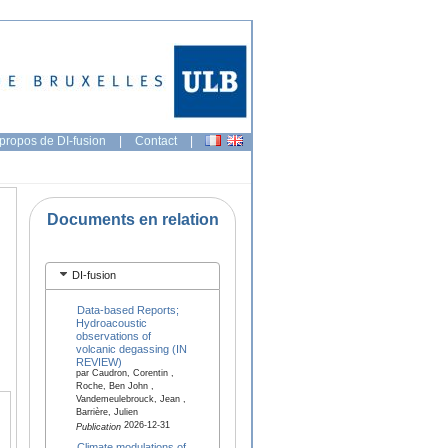
propos de DI-fusion
|
Contact
|
Documents en relation
DI-fusion
Data-based Reports;
Hydroacoustic
observations of
volcanic degassing (IN
REVIEW)
par Caudron, Corentin ,
Roche, Ben John ,
Vandemeulebrouck, Jean ,
Barrière, Julien
2026-12-31
Publication
Climate modulations of