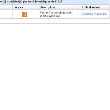
ier(s) numérisé(s) par les Bibliothèques de l'ULB
Accès
Description
Droits d'auteur
Full text for the whole work,
Conditions d'utilisation
or for a work part