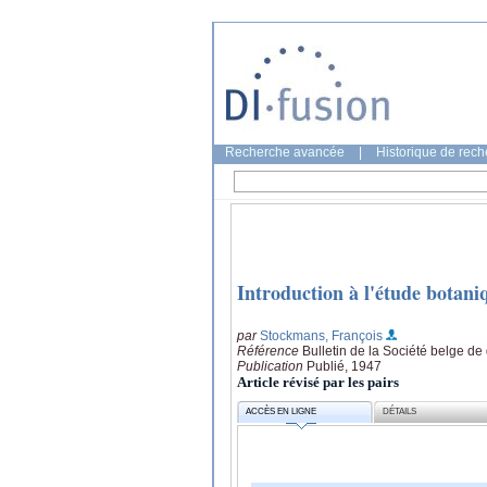
Recherche avancée
|
Historique de rec
Introduction à l'étude botan
par
Stockmans, François
Référence
Bulletin de la Société belge de
Publication
Publié, 1947
Article révisé par les pairs
ACCÈS EN LIGNE
DÉTAILS