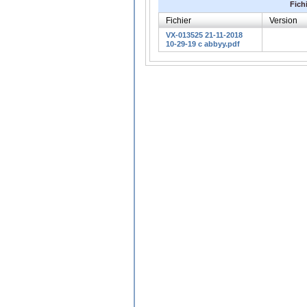
Fich
Fichier
Version
VX-013525 21-11-2018
10-29-19 c abbyy.pdf