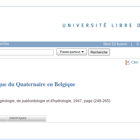
herche
Mon DI-fusion
|
À 
Passe-partout
Citer
ique du Quaternaire en Belgique
 géologie, de paléontologie et d'hydrologie, 1947, page (248-265)
STATISTIQUES