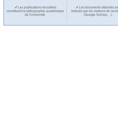
Les publications encodées
Les documents déposés so
constituent la bibliographie académique
indexés par les moteurs de rech
de l'Université.
(Google Scholar,…).