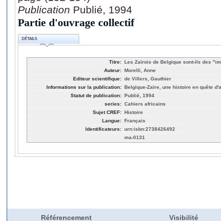
Publication
Publié, 1994
Partie d'ouvrage collectif
DÉTAILS
Titre:
Les Zaïrois de Belgique sont-ils des "i
Auteur:
Morelli, Anne
Editeur scientifique:
de Villers, Gauthier
Informations sur la publication:
Belgique-Zaïre, une histoire en quête d'
Statut de publication:
Publié, 1994
series:
Cahiers africains
Sujet CREF:
Histoire
Langue:
Français
Identificateurs:
urn:isbn:2738426492
ma-0131
Référencement
Visibilité