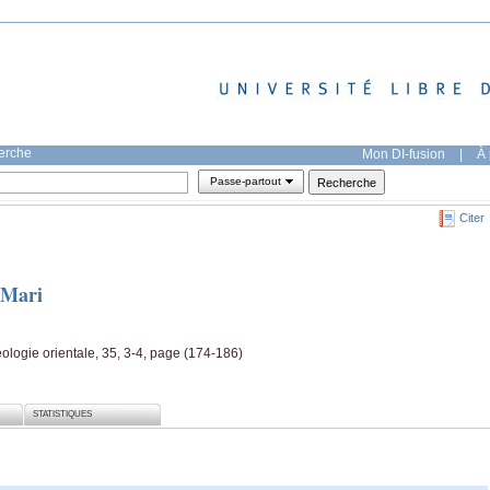
herche
Mon DI-fusion
|
À 
Passe-partout
Citer
 Mari
ologie orientale, 35, 3-4, page (174-186)
STATISTIQUES