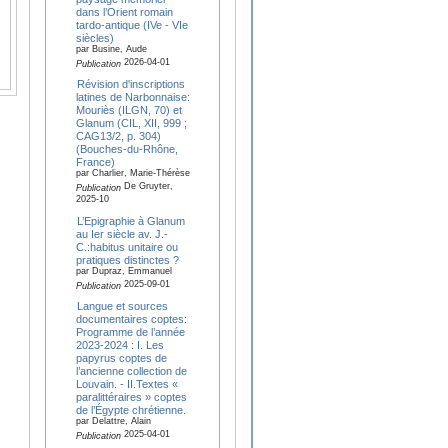
dans l’Orient romain
tardo-antique (IVe - VIe
siècles)
par Busine, Aude
2026-04-01
Publication
Révision d'inscriptions
latines de Narbonnaise:
Mouriès (ILGN, 70) et
Glanum (CIL, XII, 999 ;
CAG13/2, p. 304)
(Bouches-du-Rhône,
France)
par Charlier, Marie-Thérèse
De Gruyter,
Publication
2025-10
L’Epigraphie à Glanum
au Ier siècle av. J.-
C.:habitus unitaire ou
pratiques distinctes ?
par Dupraz, Emmanuel
2025-09-01
Publication
Langue et sources
documentaires coptes:
Programme de l’année
2023-2024 : I. Les
papyrus coptes de
l’ancienne collection de
Louvain. - II.Textes «
paralittéraires » coptes
de l’Égypte chrétienne.
par Delattre, Alain
2025-04-01
Publication