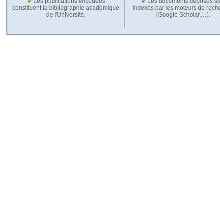
Les publications encodées
Les documents déposés so
constituent la bibliographie académique
indexés par les moteurs de rech
de l'Université.
(Google Scholar,…).