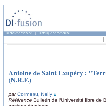
Recherche avancée
|
Historique de recherche
Antoine de Saint Exupéry : "Ter
(N.R.F.)
par
Cormeau, Nelly
Référence
Bulletin de l'Université libre de 
anciens étudiants