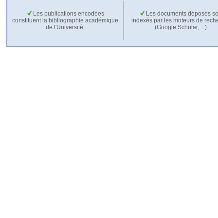
Les publications encodées
Les documents déposés so
constituent la bibliographie académique
indexés par les moteurs de rech
de l'Université.
(Google Scholar,…).