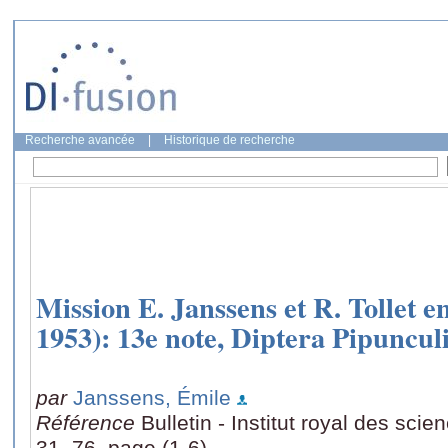
Recherche avancée
|
Historique de recherche
Mission E. Janssens et R. Tollet en
1953): 13e note, Diptera Pipuncul
par
Janssens, Émile
Référence
Bulletin - Institut royal des sci
31, 76, page (1-6)