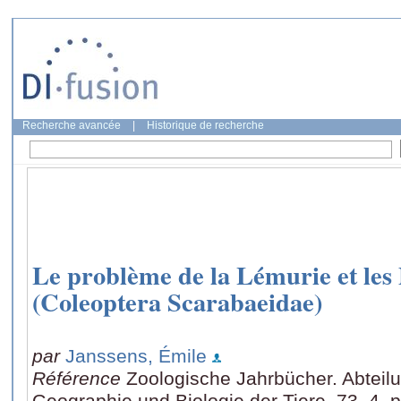
Recherche avancée
|
Historique de recherche
Le problème de la Lémurie et les
(Coleoptera Scarabaeidae)
par
Janssens, Émile
Référence
Zoologische Jahrbücher. Abteilu
Geographie und Biologie der Tiere, 73, 4, 