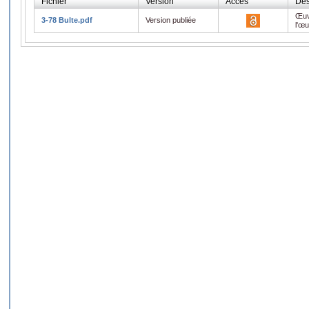
Fichier
Version
Accès
Des
Œuv
3-78 Bulte.pdf
Version publiée
l'œ