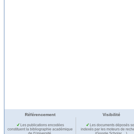
Référencement
Visibilité
Les publications encodées
Les documents déposés so
constituent la bibliographie académique
indexés par les moteurs de rech
de l'Université.
(Google Scholar,…).