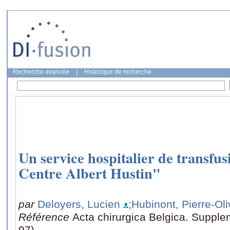
Recherche avancée
|
Historique de recherche
Un service hospitalier de transfu
Centre Albert Hustin"
par
Deloyers, Lucien
;Hubinont, Pierre-Oli
Référence
Acta chirurgica Belgica. Suppl
97)