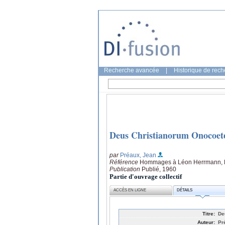
Recherche avancée
|
Historique de rec
Deus Christianorum Onocoet
par
Préaux, Jean
Référence
Hommages à Léon Herrmann, La
Publication
Publié, 1960
Partie d'ouvrage collectif
ACCÈS EN LIGNE
DÉTAILS
Titre:
De
Auteur:
Pr