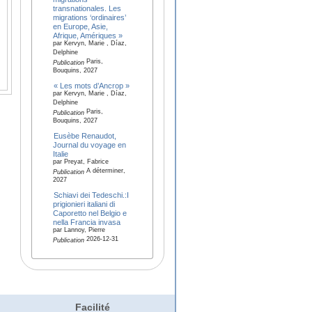
transnationales. Les
migrations ‘ordinaires’
en Europe, Asie,
Afrique, Amériques »
par Kervyn, Marie , Díaz,
Delphine
Paris,
Publication
Bouquins, 2027
« Les mots d’Ancrop »
par Kervyn, Marie , Díaz,
Delphine
Paris,
Publication
Bouquins, 2027
Eusèbe Renaudot,
Journal du voyage en
Italie
par Preyat, Fabrice
A déterminer,
Publication
2027
Schiavi dei Tedeschi.:I
prigionieri italiani di
Caporetto nel Belgio e
nella Francia invasa
par Lannoy, Pierre
2026-12-31
Publication
Facilité