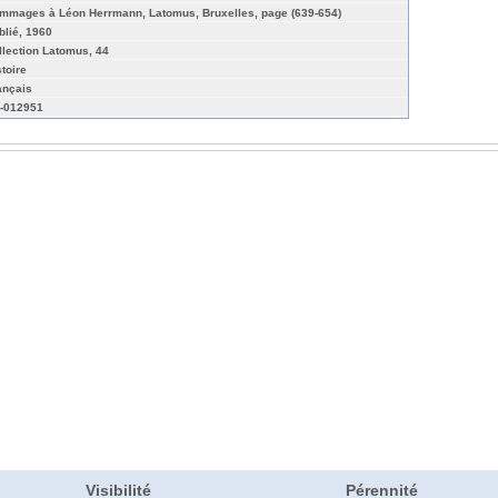
mmages à Léon Herrmann, Latomus, Bruxelles, page (639-654)
blié, 1960
llection Latomus, 44
stoire
ançais
-012951
Visibilité
Pérennité