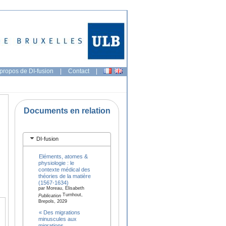
propos de DI-fusion
|
Contact
|
Documents en relation
DI-fusion
Eléments, atomes &
physiologie : le
contexte médical des
théories de la matière
(1567-1634)
par Moreau, Elisabeth
Turnhout,
Publication
Brepols, 2029
« Des migrations
minuscules aux
migrations