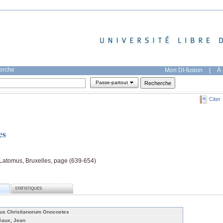
herche
Mon DI-fusion
|
À 
Passe-partout
Citer
es
tomus, Bruxelles, page (639-654)
STATISTIQUES
us Christianorum Onocoetes
éaux, Jean