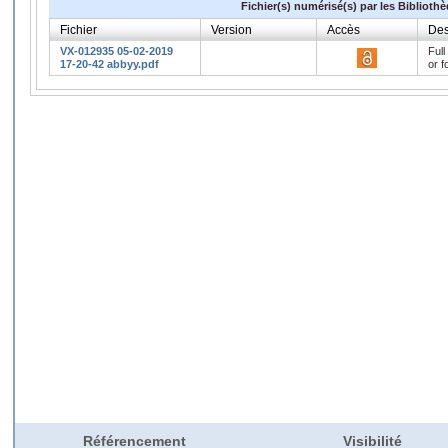
Fichier(s) numérisé(s) par les Biblioth
Fichier
Version
Accès
Des
VX-012935 05-02-2019
Full
17-20-42 abbyy.pdf
or f
Référencement
Visibilité