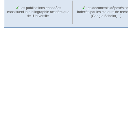
Les publications encodées
Les documents déposés so
constituent la bibliographie académique
indexés par les moteurs de rech
de l'Université.
(Google Scholar,…).