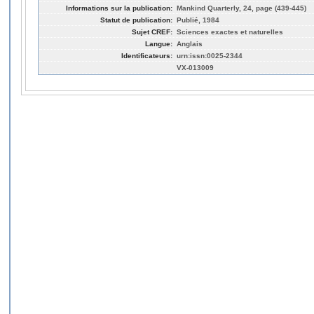
Informations sur la publication:
Mankind Quarterly, 24, page (439-445)
Statut de publication:
Publié, 1984
Sujet CREF:
Sciences exactes et naturelles
Langue:
Anglais
Identificateurs:
urn:issn:0025-2344
VX-013009