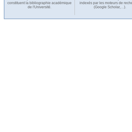
constituent la bibliographie académique
indexés par les moteurs de rech
de l'Université.
(Google Scholar,…).