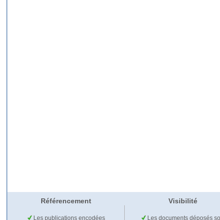
Référencement
Visibilité
Les publications encodées
Les documents déposés so