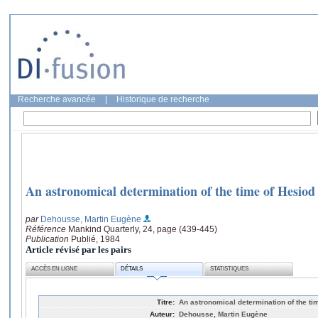
Recherche avancée
|
Historique de recherche
An astronomical determination of the time of Hesiod
par
Dehousse, Martin Eugène
Référence
Mankind Quarterly, 24, page (439-445)
Publication
Publié, 1984
Article révisé par les pairs
ACCÈS EN LIGNE
DÉTAILS
STATISTIQUES
Titre:
An astronomical determination of the ti
Auteur:
Dehousse, Martin Eugène