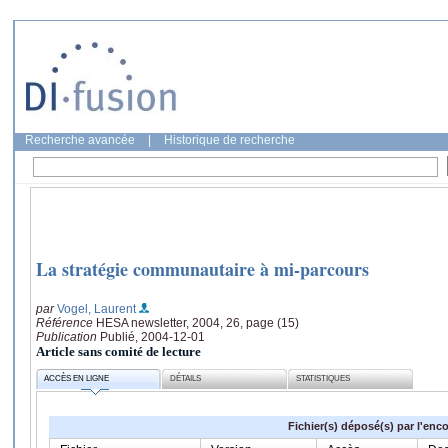
Recherche avancée
|
Historique de recherche
La stratégie communautaire à mi-parcours
par
Vogel, Laurent
Référence
HESA newsletter, 2004, 26, page (15)
Publication
Publié, 2004-12-01
Article sans comité de lecture
ACCÈS EN LIGNE
DÉTAILS
STATISTIQUES
Fichier(s) déposé(s) par l'enc