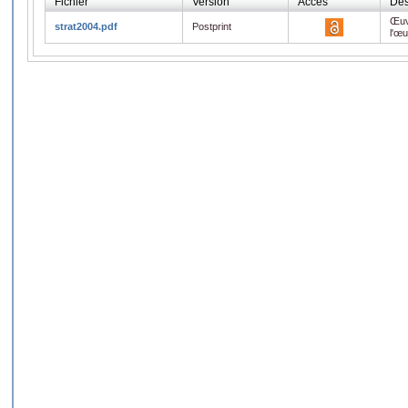
Fichier
Version
Accès
Des
Œuv
strat2004.pdf
Postprint
l'œ