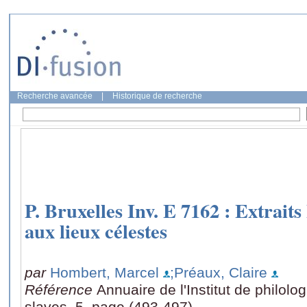
Recherche avancée
|
Historique de recherche
P. Bruxelles Inv. E 7162 : Extraits
aux lieux célestes
par
Hombert, Marcel
;Préaux, Claire
Référence
Annuaire de l'Institut de philolog
slaves, 5, page (493-497)