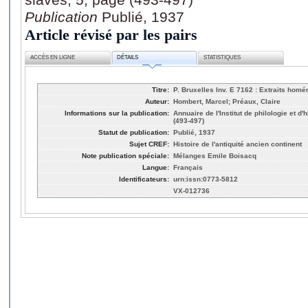
Publication
Publié, 1937
Article révisé par les pairs
ACCÈS EN LIGNE
DÉTAILS
STATISTIQUES
Titre:
P. Bruxelles Inv. E 7162 : Extraits homé
Auteur:
Hombert, Marcel; Préaux, Claire
Informations sur la publication:
Annuaire de l'Institut de philologie et d'
(493-497)
Statut de publication:
Publié, 1937
Sujet CREF:
Histoire de l'antiquité ancien continent
Note publication spéciale:
Mélanges Emile Boisacq
Langue:
Français
Identificateurs:
urn:issn:0773-5812
VX-012736