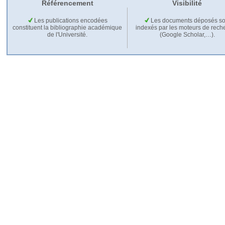
Référencement
Visibilité
Les publications encodées
Les documents déposés so
constituent la bibliographie académique
indexés par les moteurs de rech
de l'Université.
(Google Scholar,…).