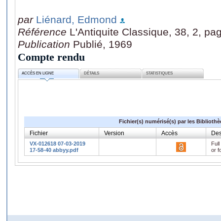
par
Liénard, Edmond
Référence
L'Antiquite Classique, 38, 2, pa
Publication
Publié, 1969
Compte rendu
ACCÈS EN LIGNE
DÉTAILS
STATISTIQUES
Fichier(s) numérisé(s) par les Biblioth
Fichier
Version
Accès
Des
VX-012618 07-03-2019
Full
17-58-40 abbyy.pdf
or f