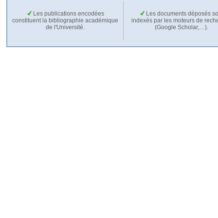
Les publications encodées
Les documents déposés so
constituent la bibliographie académique
indexés par les moteurs de rech
de l'Université.
(Google Scholar,…).