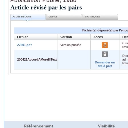
Article révisé par les pairs
ACCÈS EN LIGNE
DÉTAILS
STATISTIQUES
Fichier(s) déposé(s) par l'enc
Fichier
Version
Accès
Des
Œuv
27501.pdf
Version publiée
l'œ
Doc
200421AccordAMorelliTextesCompletsEnOA.doc
admi
Demander un
l'œ
tiré à part
Référencement
Visibilité