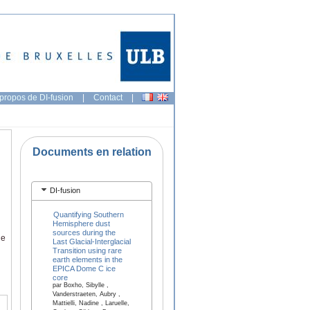
propos de DI-fusion
|
Contact
|
Documents en relation
DI-fusion
Quantifying Southern
Hemisphere dust
sources during the
ge
Last Glacial-Interglacial
Transition using rare
earth elements in the
EPICA Dome C ice
core
par Boxho, Sibylle ,
Vanderstraeten, Aubry ,
Mattielli, Nadine , Laruelle,