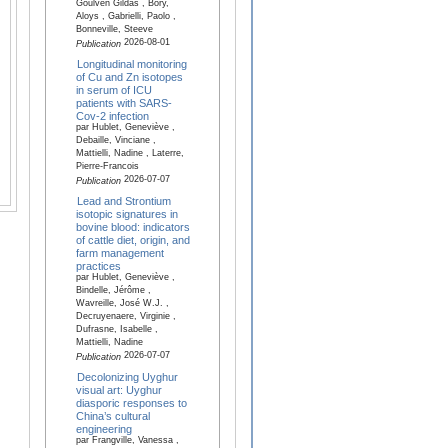
Goulven Gildas , Bory,
Aloys , Gabrielli, Paolo ,
Bonneville, Steeve
2026-08-01
Publication
Longitudinal monitoring
of Cu and Zn isotopes
in serum of ICU
patients with SARS-
Cov-2 infection
par Hublet, Geneviève ,
Debaille, Vinciane ,
Mattielli, Nadine , Laterre,
Pierre-Francois
2026-07-07
Publication
Lead and Strontium
isotopic signatures in
bovine blood: indicators
of cattle diet, origin, and
farm management
practices
par Hublet, Geneviève ,
Bindelle, Jérôme ,
Wavreille, José W.J. ,
Decruyenaere, Virginie ,
Dufrasne, Isabelle ,
Mattielli, Nadine
2026-07-07
Publication
Decolonizing Uyghur
visual art: Uyghur
diasporic responses to
China’s cultural
engineering
par Frangville, Vanessa ,