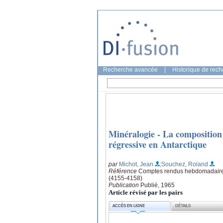
Recherche avancée
|
Historique de rec
Minéralogie - La composition 
régressive en Antarctique
par
Michot, Jean
;Souchez, Roland
Référence
Comptes rendus hebdomadaires 
(4155-4158)
Publication
Publié, 1965
Article révisé par les pairs
ACCÈS EN LIGNE
DÉTAILS