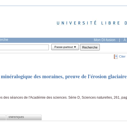
herche
Mon DI-fusion
|
À 
Passe-partout
Citer
minéralogique des moraines, preuve de l'érosion glaciaire
des séances de l'Académie des sciences. Série D, Sciences naturelles, 261, pa
STATISTIQUES