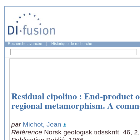
Recherche avancée
|
Historique de recherche
Residual cipolino : End-product o
regional metamorphism. A comm
par
Michot, Jean
Référence
Norsk geologisk tidsskrift, 46, 
Publication
Publié, 1966