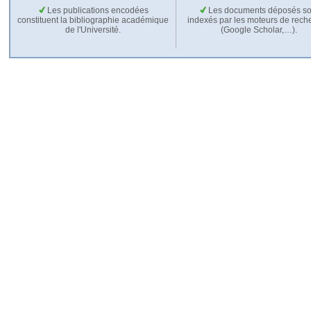
Les publications encodées
Les documents déposés so
constituent la bibliographie académique
indexés par les moteurs de rech
de l'Université.
(Google Scholar,…).