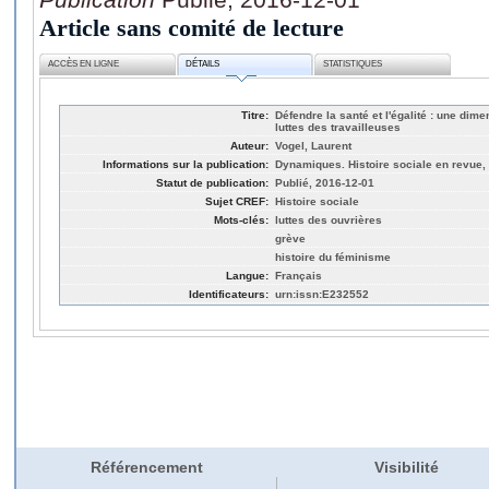
Article sans comité de lecture
ACCÈS EN LIGNE
DÉTAILS
STATISTIQUES
Titre:
Défendre la santé et l'égalité : une dim
luttes des travailleuses
Auteur:
Vogel, Laurent
Informations sur la publication:
Dynamiques. Histoire sociale en revue,
Statut de publication:
Publié, 2016-12-01
Sujet CREF:
Histoire sociale
Mots-clés:
luttes des ouvrières
grève
histoire du féminisme
Langue:
Français
Identificateurs:
urn:issn:E232552
Référencement
Visibilité