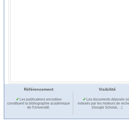
Référencement
Visibilité
Les publications encodées
Les documents déposés so
constituent la bibliographie académique
indexés par les moteurs de rech
de l'Université.
(Google Scholar,…).