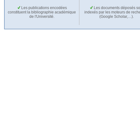
Les publications encodées
Les documents déposés so
constituent la bibliographie académique
indexés par les moteurs de rech
de l'Université.
(Google Scholar,…).