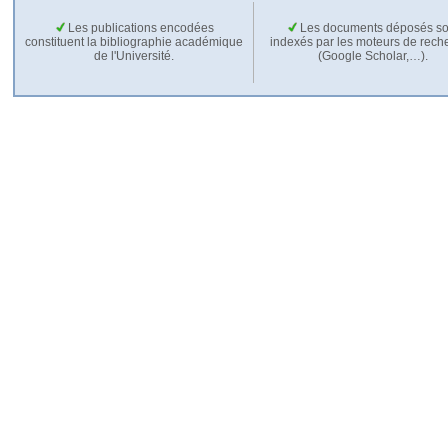
Les publications encodées
Les documents déposés so
constituent la bibliographie académique
indexés par les moteurs de rech
de l'Université.
(Google Scholar,…).