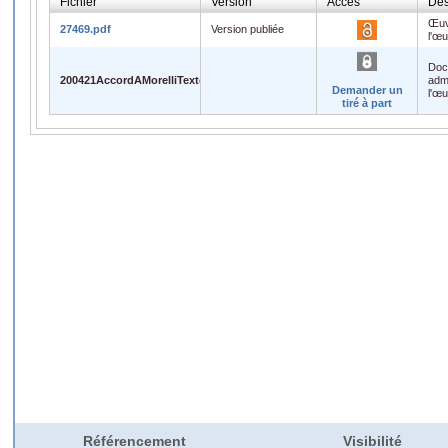
Fichier
Version
Accès
Des
Œuv
27469.pdf
Version publiée
l'œ
Doc
200421AccordAMorelliTextesCompletsEnOA.doc
admi
Demander un
l'œ
tiré à part
Référencement
Visibilité