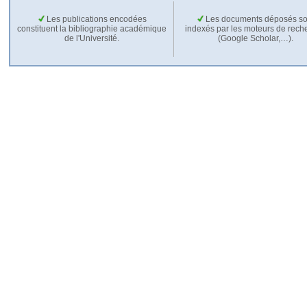
Les publications encodées
Les documents déposés so
constituent la bibliographie académique
indexés par les moteurs de rech
de l'Université.
(Google Scholar,…).