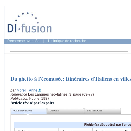
Recherche avancée
|
Historique de recherche
Du ghetto à l'écomusée: Itinéraires d'Italiens en ville
par
Morelli, Anne
Référence
Les Langues néo-latines, 3, page (69-77)
Publication
Publié, 1987
Article révisé par les pairs
ACCÈS EN LIGNE
DÉTAILS
STATISTIQUES
Fichier(s) déposé(s) par l'enc