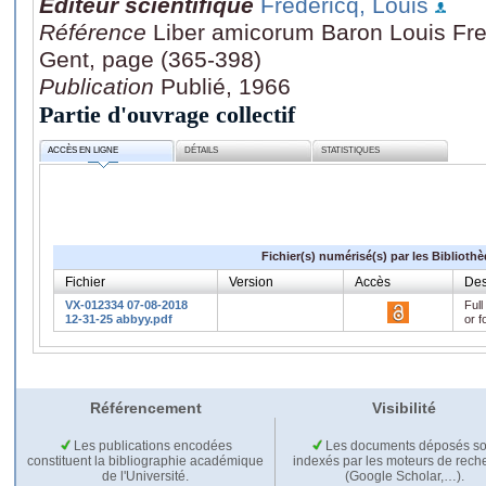
Editeur scientifique
Fredericq, Louis
Référence
Liber amicorum Baron Louis Fred
Gent, page (365-398)
Publication
Publié, 1966
Partie d'ouvrage collectif
ACCÈS EN LIGNE
DÉTAILS
STATISTIQUES
Fichier(s) numérisé(s) par les Biblioth
Fichier
Version
Accès
Des
VX-012334 07-08-2018
Full
12-31-25 abbyy.pdf
or f
Référencement
Visibilité
Les publications encodées
Les documents déposés so
constituent la bibliographie académique
indexés par les moteurs de rech
de l'Université.
(Google Scholar,…).