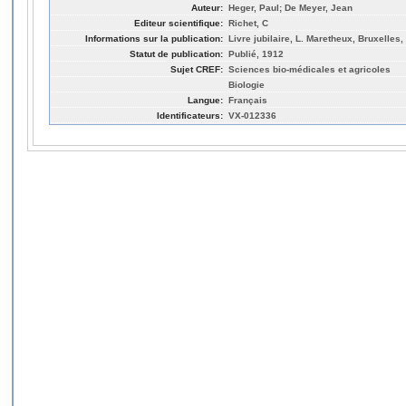
Auteur:
Heger, Paul; De Meyer, Jean
Editeur scientifique:
Richet, C
Informations sur la publication:
Livre jubilaire, L. Maretheux, Bruxelles
Statut de publication:
Publié, 1912
Sujet CREF:
Sciences bio-médicales et agricoles
Biologie
Langue:
Français
Identificateurs:
VX-012336