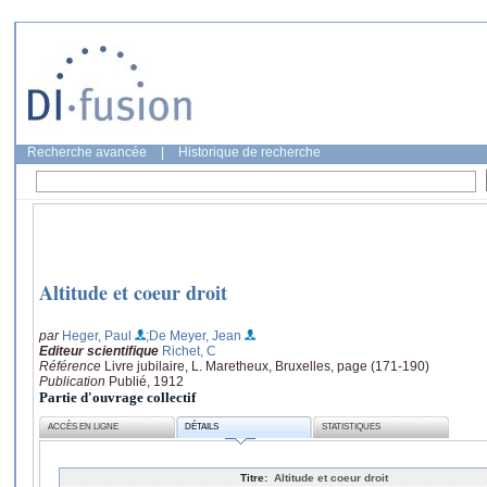
Recherche avancée
|
Historique de recherche
Altitude et coeur droit
par
Heger, Paul
;De Meyer, Jean
Editeur scientifique
Richet, C
Référence
Livre jubilaire, L. Maretheux, Bruxelles, page (171-190)
Publication
Publié, 1912
Partie d'ouvrage collectif
ACCÈS EN LIGNE
DÉTAILS
STATISTIQUES
Titre:
Altitude et coeur droit