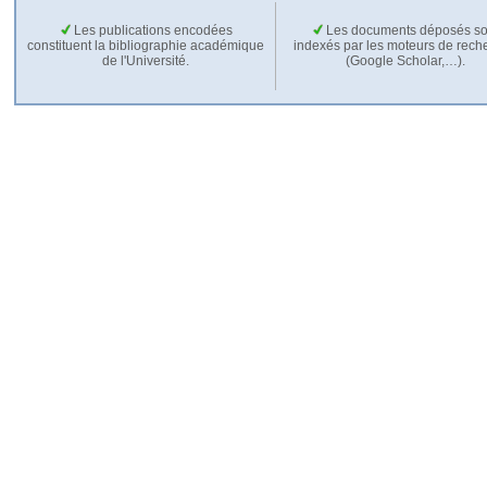
Les publications encodées
Les documents déposés so
constituent la bibliographie académique
indexés par les moteurs de rech
de l'Université.
(Google Scholar,…).