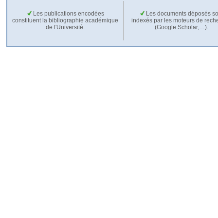
Les publications encodées
Les documents déposés so
constituent la bibliographie académique
indexés par les moteurs de rech
de l'Université.
(Google Scholar,…).