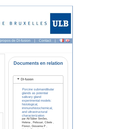
propos de DI-fusion
|
Contact
|
Documents en relation
DI-fusion
Porcine submandibular
glands as potential
salivary gland
experimental models:
histological,
immunohistochemical,
and ultrastructural
characterization
par Ab’Sáber Simões,
Helena , Pelissari, Cibele ,
Florezi, Giovanna P ,