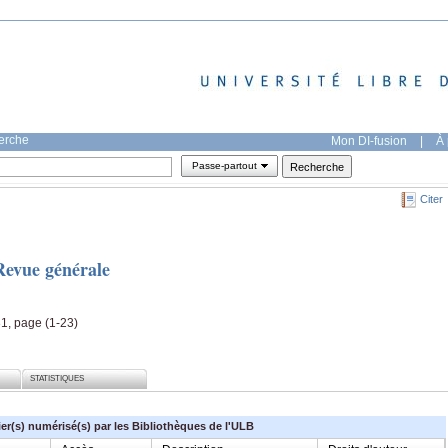
herche
Mon DI-fusion
|
À 
Passe-partout
Citer
Revue générale
31, page (1-23)
STATISTIQUES
ier(s) numérisé(s) par les Bibliothèques de l'ULB