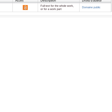
Accès
Description
Droits d'auteur
Full text for the whole work,
Domaine public
or for a work part