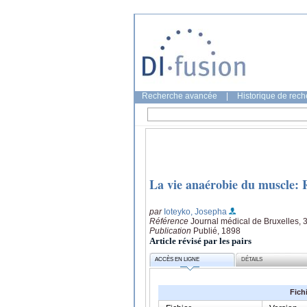
Recherche avancée
|
Historique de rec
La vie anaérobie du muscle: 
par
Ioteyko, Josepha
Référence
Journal médical de Bruxelles, 
Publication
Publié, 1898
Article révisé par les pairs
ACCÈS EN LIGNE
DÉTAILS
Fich