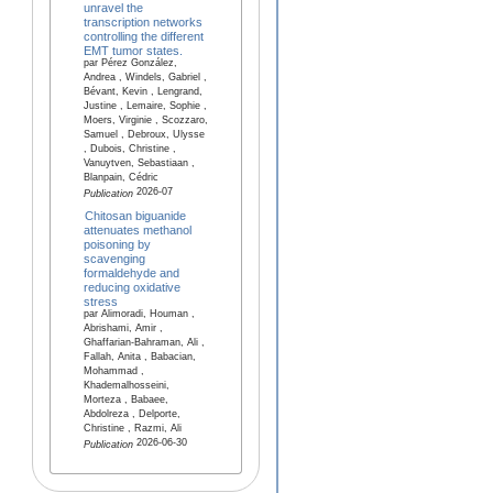
unravel the
transcription networks
controlling the different
EMT tumor states.
par Pérez González,
Andrea , Windels, Gabriel ,
Bévant, Kevin , Lengrand,
Justine , Lemaire, Sophie ,
Moers, Virginie , Scozzaro,
Samuel , Debroux, Ulysse
, Dubois, Christine ,
Vanuytven, Sebastiaan ,
Blanpain, Cédric
2026-07
Publication
Chitosan biguanide
attenuates methanol
poisoning by
scavenging
formaldehyde and
reducing oxidative
stress
par Alimoradi, Houman ,
Abrishami, Amir ,
Ghaffarian-Bahraman, Ali ,
Fallah, Anita , Babacian,
Mohammad ,
Khademalhosseini,
Morteza , Babaee,
Abdolreza , Delporte,
Christine , Razmi, Ali
2026-06-30
Publication