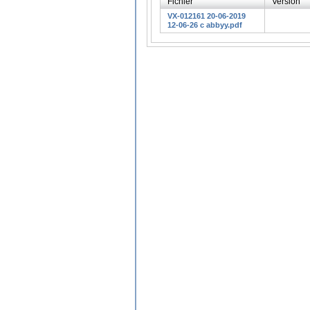
Fichier
Version
VX-012161 20-06-2019
12-06-26 c abbyy.pdf