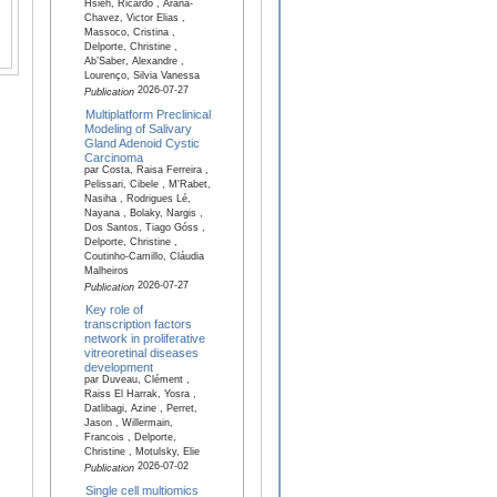
Hsieh, Ricardo , Arana-
Chavez, Victor Elias ,
Massoco, Cristina ,
Delporte, Christine ,
Ab’Saber, Alexandre ,
Lourenço, Silvia Vanessa
2026-07-27
Publication
Multiplatform Preclinical
Modeling of Salivary
Gland Adenoid Cystic
Carcinoma
par Costa, Raisa Ferreira ,
Pelissari, Cibele , M'Rabet,
Nasiha , Rodrigues Lé,
Nayana , Bolaky, Nargis ,
Dos Santos, Tiago Góss ,
Delporte, Christine ,
Coutinho-Camillo, Cláudia
Malheiros
2026-07-27
Publication
Key role of
transcription factors
network in proliferative
vitreoretinal diseases
development
par Duveau, Clément ,
Raiss El Harrak, Yosra ,
Datlibagi, Azine , Perret,
Jason , Willermain,
Francois , Delporte,
Christine , Motulsky, Elie
2026-07-02
Publication
Single cell multiomics