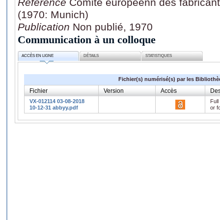
Référence
Comité européenn des fabricants
(1970: Munich)
Publication
Non publié, 1970
Communication à un colloque
ACCÈS EN LIGNE
DÉTAILS
STATISTIQUES
Fichier(s) numérisé(s) par les Biblioth
Fichier
Version
Accès
Des
VX-012114 03-08-2018
Full
10-12-31 abbyy.pdf
or f