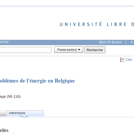
herche
Mon DI-fusion
|
À 
Passe-partout
Citer
roblèmes de l'énergie en Belgique
page (96-116)
STATISTIQUES