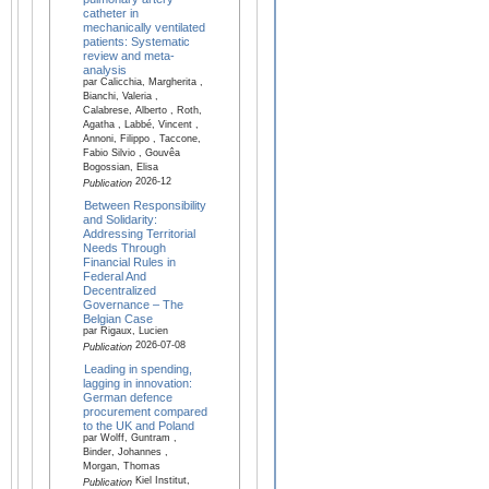
catheter in
mechanically ventilated
patients: Systematic
review and meta-
analysis
par Calicchia, Margherita ,
Bianchi, Valeria ,
Calabrese, Alberto , Roth,
Agatha , Labbé, Vincent ,
Annoni, Filippo , Taccone,
Fabio Silvio , Gouvêa
Bogossian, Elisa
2026-12
Publication
Between Responsibility
and Solidarity:
Addressing Territorial
Needs Through
Financial Rules in
Federal And
Decentralized
Governance – The
Belgian Case
par Rigaux, Lucien
2026-07-08
Publication
Leading in spending,
lagging in innovation:
German defence
procurement compared
to the UK and Poland
par Wolff, Guntram ,
Binder, Johannes ,
Morgan, Thomas
Kiel Institut,
Publication