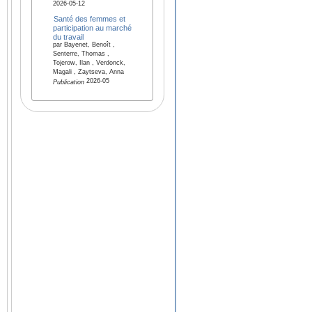
2026-05-12
Santé des femmes et
participation au marché
du travail
par Bayenet, Benoît ,
Senterre, Thomas ,
Tojerow, Ilan , Verdonck,
Magali , Zaytseva, Anna
2026-05
Publication