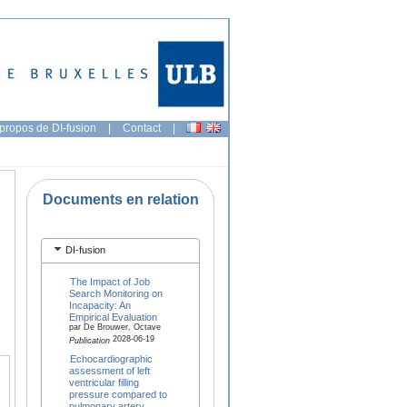
propos de DI-fusion
|
Contact
|
Documents en relation
DI-fusion
The Impact of Job
Search Monitoring on
Incapacity: An
Empirical Evaluation
par De Brouwer, Octave
2028-06-19
Publication
Echocardiographic
assessment of left
ventricular filling
pressure compared to
pulmonary artery