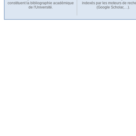
constituent la bibliographie académique
indexés par les moteurs de rech
de l'Université.
(Google Scholar,…).