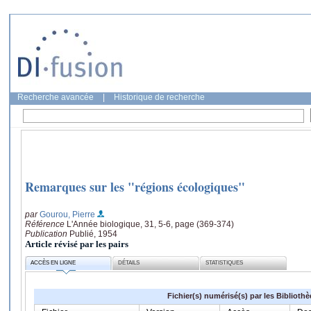
Recherche avancée
|
Historique de recherche
Remarques sur les "régions écologiques"
par
Gourou, Pierre
Référence
L'Année biologique, 31, 5-6, page (369-374)
Publication
Publié, 1954
Article révisé par les pairs
ACCÈS EN LIGNE
DÉTAILS
STATISTIQUES
Fichier(s) numérisé(s) par les Biblioth