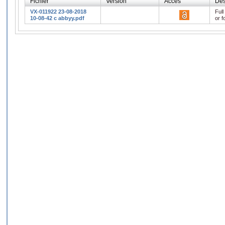
Fichier
Version
Accès
Des
VX-011922 23-08-2018
Full
10-08-42 c abbyy.pdf
or f