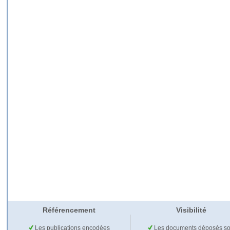
Référencement
Visibilité
Les publications encodées
Les documents déposés so