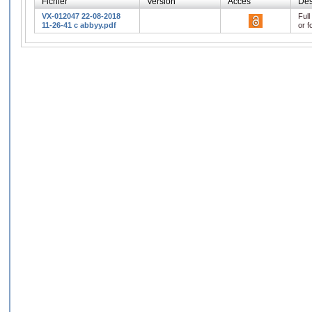
Fichier
Version
Accès
Des
VX-012047 22-08-2018
Full
11-26-41 c abbyy.pdf
or f