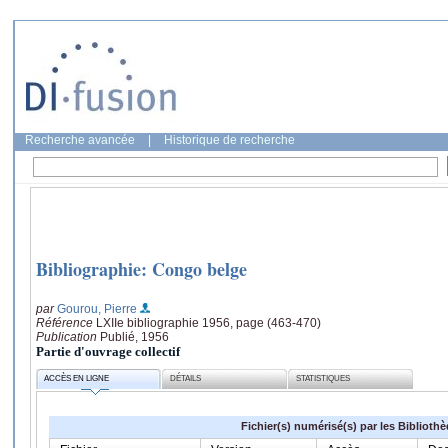
Recherche avancée
|
Historique de recherche
Bibliographie: Congo belge
par
Gourou, Pierre
Référence
LXIIe bibliographie 1956, page (463-470)
Publication
Publié, 1956
Partie d'ouvrage collectif
ACCÈS EN LIGNE
DÉTAILS
STATISTIQUES
Fichier(s) numérisé(s) par les Biblioth