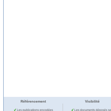
Référencement
Visibilité
Les publications encodées
Les documents déposés so