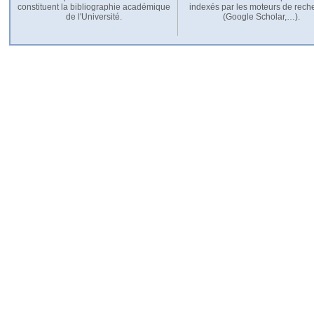
constituent la bibliographie académique
indexés par les moteurs de rech
de l'Université.
(Google Scholar,…).