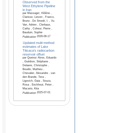
Observed from the
West Ethylene Pipeline
in Iran
par Massager, Hélène ,
Clarisse, Lieven , Franco,
Bruno , De Smedt, I. , Vu
Van, Adrien , Clerbaux,
Cathy , Coheur, Pierre ,
Bauduin, Sophie
2026-06-17
Publication
Updated multi-method
estimates of Lake
Titicaca's radiocarbon
reservoir offset
par Queiroz Alves, Eduardo
, Guédron, Stéphane ,
Delaere, Christophe ,
Boudin, Mathieu ,
Chevalier, Alexandre , van
den Brande, Tess ,
Ligovich, Gaia , Souza,
Rosa , Eeckhout, Peter ,
Macario, Kita
2025-07-01
Publication