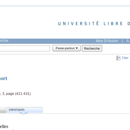
herche
Mon DI-fusion
|
À 
Passe-partout
Citer
ort
e, 3, page (421-431)
STATISTIQUES