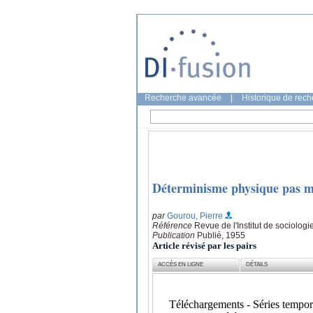
Recherche avancée
|
Historique de rec
Déterminisme physique pas m
par
Gourou, Pierre
Référence
Revue de l'Institut de sociologi
Publication
Publié, 1955
Article révisé par les pairs
ACCÈS EN LIGNE
DÉTAILS