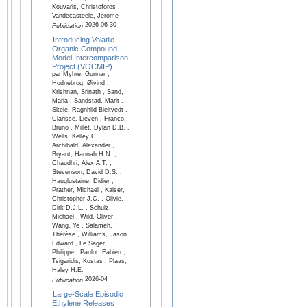
Kouvaris, Christoforos ,
Vandecasteele, Jerome
2026-06-30
Publication
Introducing Volatile
Organic Compound
Model Intercomparison
Project (VOCMIP)
par Myhre, Gunnar ,
Hodnebrog, Øivind ,
Krishnan, Srinath , Sand,
Maria , Sandstad, Marit ,
Skeie, Ragnhild Bieltvedt ,
Clarisse, Lieven , Franco,
Bruno , Millet, Dylan D.B. ,
Wells, Kelley C. ,
Archibald, Alexander ,
Bryant, Hannah H.N. ,
Chaudhri, Alex A.T. ,
Stevenson, David D.S. ,
Hauglustaine, Didier ,
Prather, Michael , Kaiser,
Christopher J.C. , Olivie,
Dirk D.J.L. , Schulz,
Michael , Wild, Oliver ,
Wang, Ye , Salameh,
Thérèse , Williams, Jason
Edward , Le Sager,
Philippe , Paulot, Fabien ,
Tsigaridis, Kostas , Plaas,
Haley H.E.
2026-04
Publication
Large-Scale Episodic
Ethylene Releases