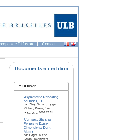
propos de DI-fusion
|
Contact
|
Documents en relation
DI-fusion
Asymmetric Reheating
of Dark QED
par Clery, Simon , Tytgat,
Michel , Kimus, Jean
2026-07-31
Publication
Compact Stars as
Portals to Extra-
Dimensional Dark
Matter
par Tytgat, Michel ,
Garani, Raghuveer ,