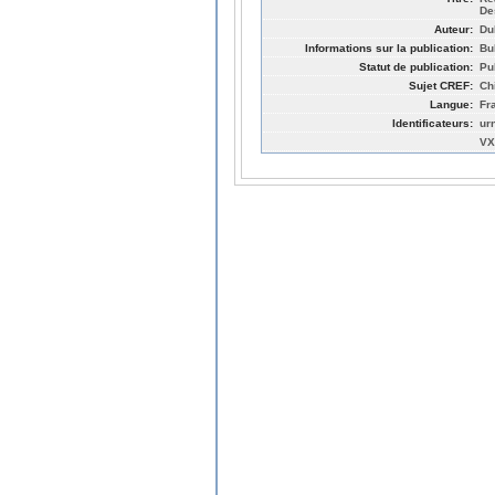
De
Auteur:
Du
Informations sur la publication:
Bu
Statut de publication:
Pu
Sujet CREF:
Ch
Langue:
Fr
Identificateurs:
ur
VX