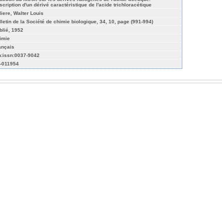
scription d'un dérivé caractéristique de l'acide trichloracétique
liere, Walter Louis
lletin de la Société de chimie biologique, 34, 10, page (991-994)
blié, 1952
imie
ançais
n:issn:0037-9042
-011954