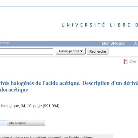
herche
Mon DI-fusion
|
À 
Passe-partout
Citer
ivés halogénés de l'acide acétique. Description d'un dérivé
chloracétique
e biologique, 34, 10, page (991-994)
STATISTIQUES
action du nitron sur les dérivés halogénés de l'acide acétique.