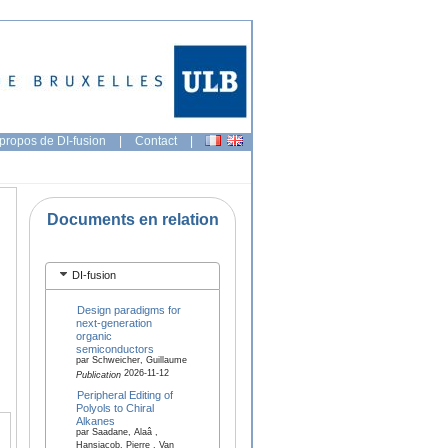
propos de DI-fusion
|
Contact
|
Documents en relation
DI-fusion
Design paradigms for
next-generation
organic
semiconductors
par Schweicher, Guillaume
2026-11-12
Publication
Peripheral Editing of
Polyols to Chiral
Alkanes
par Saadane, Alaâ ,
Hansjacob, Pierre , Van