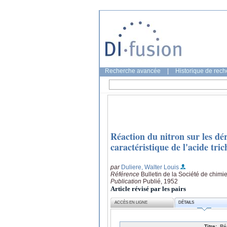
Recherche avancée
|
Historique de rec
Réaction du nitron sur les dér
caractéristique de l'acide tri
par
Duliere, Walter Louis
Référence
Bulletin de la Société de chimi
Publication
Publié, 1952
Article révisé par les pairs
ACCÈS EN LIGNE
DÉTAILS
Titre:
Ré