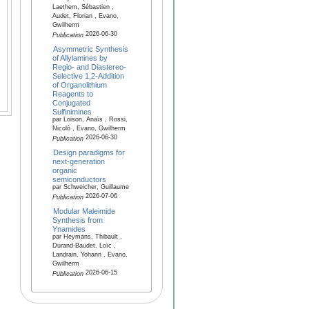
Laethem, Sébastien ,
Audet, Florian , Evano,
Gwilherm
2026-06-30
Publication
Asymmetric Synthesis
of Allylamines by
Regio- and Diastereo-
Selective 1,2-Addition
of Organolithium
Reagents to
Conjugated
Sulfinimines
par Loison, Anaïs , Rossi,
Nicolò , Evano, Gwilherm
2026-06-30
Publication
Design paradigms for
next-generation
organic
semiconductors
par Schweicher, Guillaume
2026-07-06
Publication
Modular Maleimide
Synthesis from
Ynamides
par Heymans, Thibault ,
Durand-Baudet, Loïc ,
Landrain, Yohann , Evano,
Gwilherm
2026-06-15
Publication