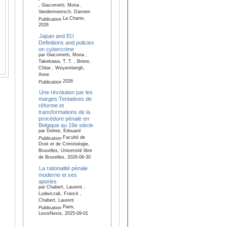
, Giacometti, Mona ,
Vandermeersch, Damien
La Charte,
Publication
2026
Japan and EU
Definitions and policies
on cybercrime
par Giacometti, Mona ,
Takekawa, T. T. , Briere,
Chloe , Weyembergh,
Anne
2026
Publication
Une révolution par les
marges:Tentatives de
réforme et
transformations de la
procédure pénale en
Belgique au 19e siècle
par Delree, Edouard
Faculté de
Publication
Droit et de Criminologie,
Bruxelles, Université libre
de Bruxelles, 2026-06-30
La rationalité pénale
moderne et ses
apories
par Chabert, Laurent ,
Ludwiczak, Franck ,
Chabert, Laurent
Paris,
Publication
LexisNexis, 2025-09-01