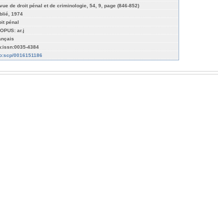
vue de droit pénal et de criminologie, 54, 9, page (846-852)
blié, 1974
oit pénal
OPUS: ar.j
ançais
n:issn:0035-4384
fo:scp/0016151186