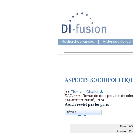
Recherche avancée
|
Historique de rec
ASPECTS SOCIOPOLITIQ
par
Tisseyre, Charles
Référence
Revue de droit pénal et de crim
Publication
Publié, 1974
Article révisé par les pairs
DÉTAILS
Titre:
AS
Auteur:
Ti