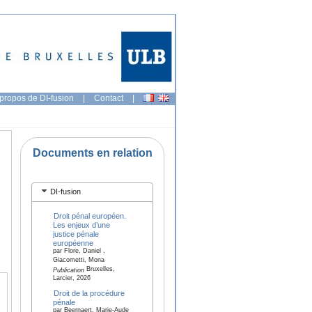
propos de DI-fusion
|
Contact
|
Documents en relation
DI-fusion
Droit pénal européen.
Les enjeux d’une
justice pénale
européenne
par Flore, Daniel ,
Giacometti, Mona
Bruxelles,
Publication
Larcier, 2026
Droit de la procédure
pénale
par Beernaert, Marie-Aude