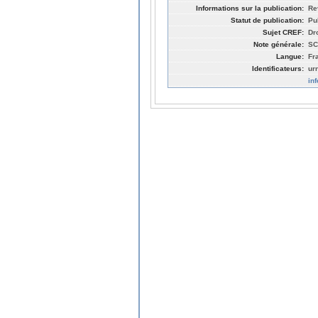
Informations sur la publication:
Re
Statut de publication:
Pu
Sujet CREF:
Dr
Note générale:
SC
Langue:
Fr
Identificateurs:
ur
in