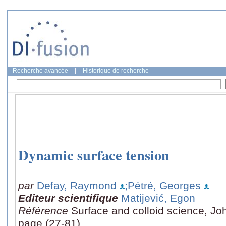
Recherche avancée
|
Historique de recherche
Dynamic surface tension
par
Defay, Raymond
;Pétré, Georges
Editeur scientifique
Matijević, Egon
Référence
Surface and colloid science, Joh
page (27-81)