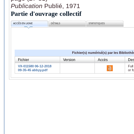
Publication
Publié, 1971
Partie d'ouvrage collectif
ACCÈS EN LIGNE
DÉTAILS
STATISTIQUES
Fichier(s) numérisé(s) par les Biblioth
Fichier
Version
Accès
Des
VX-011580 06-12-2018
Full
09-35-45 abbyy.pdf
or f