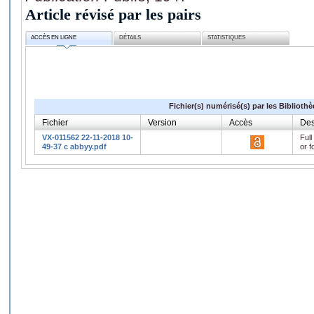
Article révisé par les pairs
ACCÈS EN LIGNE
DÉTAILS
STATISTIQUES
Fichier(s) numérisé(s) par les Biblioth
Fichier
Version
Accès
Des
VX-011562 22-11-2018 10-
Full
49-37 c abbyy.pdf
or f