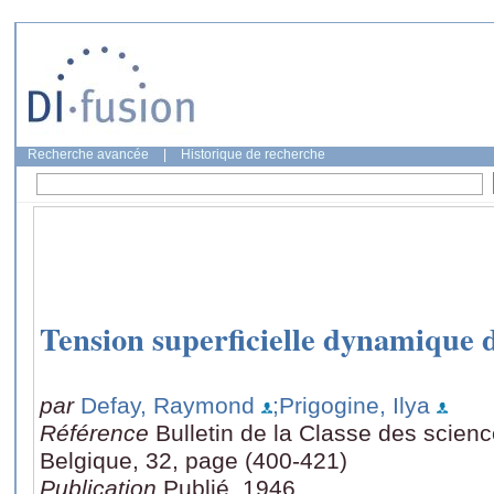
Recherche avancée
|
Historique de recherche
Tension superficielle dynamique d
par
Defay, Raymond
;Prigogine, Ilya
Référence
Bulletin de la Classe des scien
Belgique, 32, page (400-421)
Publication
Publié, 1946